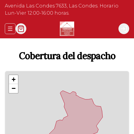
Avenida Las Condes 7633, Las Condes. Horario
Lun-Vier 12:00-16:00 horas.
Abrir menu de navegación
Logi
Cobertura del despacho
+
−