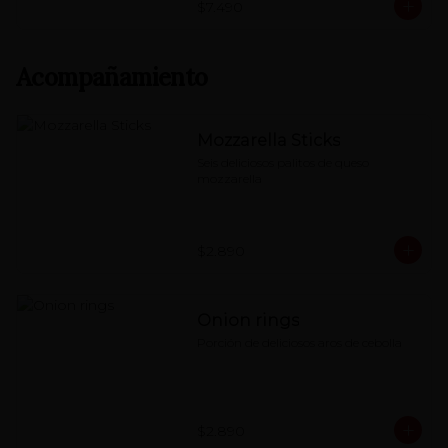
$7.490
Acompañamiento
Mozzarella Sticks
Seis deliciosos palitos de queso 
mozzarella
$2.890
Onion rings
Porción de deliciosos aros de cebolla
$2.890