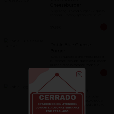
Cheeseburger
150 grs angus blend burger x 2, queso 
cheddar , Bacon y special red-sauce
$7.990
Doble Blue Cheese
Burger
150 g. de nuestro blend Angus burger 
x2, tomate, lechuga, queso azul, bacon 
grillado, cebolla caramelizada y la 
special 'Red Sauce'
$7.990
Close
Doble Eggburger
blend Angus burger, pan brioche 
artesanal, huevo frito, queso cheddar, 
cebolla caramelizada , cebolla frita y 
special red-sauce.