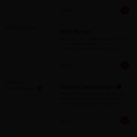
$5.990
BBQ Burger
150 g. de nuestro blend Angus burger, 
pan brioche artesanal, un aro de 
cebolla XL, bacon grillado, queso 
cheddar y salsa BBQ
$6.490
Bacon Cheeseburger 🥓
150 g. de nuestro blend Angus burger, 
pan brioche artesanal, queso cheddar, 
bacon grillado y special red-sauce
$6.490