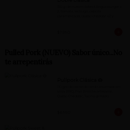
Doble clásica
150 g. de nuestro blend Angus burger x 
2, tomate, lechuga, cebolla 
caramelizada, queso cheddar x2 y 
nuestra special 'Red Sauce'
$7.990
Pulled Pork (NUEVO) Sabor único...No
te arrepentirás
Pullpork Clásica 🐽
110 grs de carne de cerdo ahumado en 
salsa BBQ, Pan Brioche artesanal, 
Queso Cheddar, Tocino grillado, 
Pepino dulce, Tomate, Lechuga, mayo 
de chimichurri.
$6.990