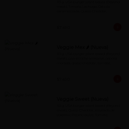
113 g. USA burger plant based (Beyond 
meat), Tomate, Lechuga, Cebolla 
caramelizada, Queso Cheddar, 
Especial Red Sauce
$7.490
Veggie Mex 🌶 (Nueva)
113 g. USA burger plant based (Beyond 
meat), pan brioche artesanal, cebolla 
morada, queso cheddar, tomate, 
jalapeños con salsa de mayonesa al 
chipotle.
$7.490
Veggie Sweet (Nueva)
113 g. USA burger plant based (Beyond 
meat), Queso Cheddar, ensalada de 
coleslaw, Pepino dulce, Tomate, 
Lechuga, Special redsauce.