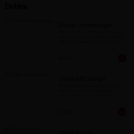
Dobles
Doble Cheeseburger
150 g. de nuestro blend Angus burger, 
pan brioche, queso cheddar y nuestra 
'Red Sauce' especial y todo eso POR 
DOS.
$6.990
Doble BBQ Burger
150 g. de nuestro blend Angus burger 
x2, onion ring XL, bacon grillado, 
queso cheddar x2 y salsa BBQ
$7.990
Doble Bacon