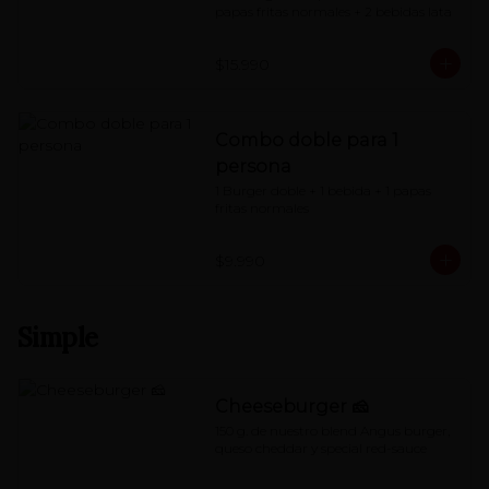
papas fritas normales + 2 bebidas lata
$15.990
Combo doble para 1
persona
1 Burger doble + 1 bebida + 1 papas 
fritas normales
$9.990
Simple
Cheeseburger 🧀
150 g. de nuestro blend Angus burger, 
queso cheddar y special red-sauce