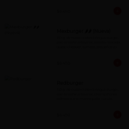
$6.490
Mexburger 🌶🌶 (Nueva)
150 g. de nuestro blend Angus burger, 
pan brioche artesanal, cebolla morada, 
queso cheddar, tomate, jalapeños con 
salsa de mayonesa al chipotle.
$6.490
Redburger
150 g. de nuestro blend Angus burger, 
pan brioche artesanal, champiñones 
salteados a la mantequilla, rúcula, 
queso cheddar, mermelada de 
pimentón asado y special red-sauce.
$6.490