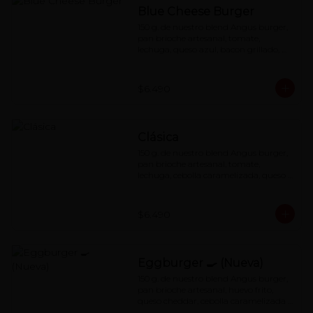
Blue Cheese Burger
150 g. de nuestro blend Angus burger, 
pan brioche artesanal, tomate, 
lechuga, queso azul, bacon grillado, 
cebolla caramelizada y nuestra 
querida special red-sauce
$6.490
Clásica
150 g. de nuestro blend Angus burger, 
pan brioche artesanal, tomate, 
lechuga, cebolla caramelizada, queso 
cheddar y nuestra famosa red-sauce
$6.490
Eggburger 🍳 (Nueva)
150 g. de nuestro blend Angus burger, 
pan brioche artesanal, huevo frito, 
queso cheddar, cebolla caramelizada , 
cebolla frita y special red-sauce.