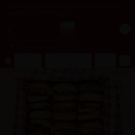
Avenida Las Condes 7633, Las Condes. Horario
Lun-Vier 12:00-16:00 horas.
Abrir menu de navegación
Logi
¿Dónde quieres pedir?
s
Veggie Burger
Acompañamiento
Bebidas