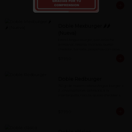
$7.990
Doble Mexburger 🌶🌶
(Nueva)
blend Angus burger, pan brioche 
artesanal, cebolla morada, queso 
cheddar, tomate, jalapeños con salsa 
de mayonesa al chipotle.
$7.990
Doble Redburger
150 g. de nuestro blend Angus burger x 
2 , champiñones salteados a la 
mantequilla, rúcula, queso cheddar x2, 
mermelada de pimentón asado y 
nuestra special 'Red Sauce'
$7.990