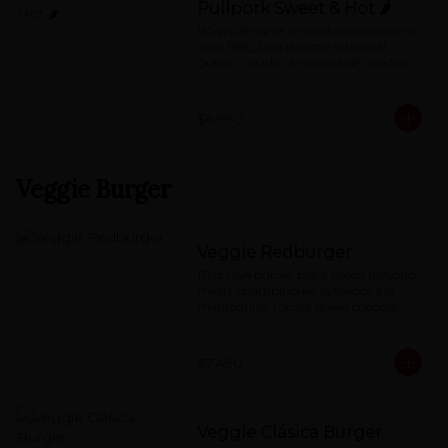
Pullpork Sweet & Hot 🌶
110 grs de carne de cerdo ahumado en 
salsa BBQ, Pan Brioche artesanal, 
Queso Cheddar, Ensalada de coleslaw, 
Pepino dulce,  mayo de Chipotle.
$6.990
Veggie Burger
Veggie Redburger
113 g. USA burger plant based (Beyond 
meat), champiñones salteados a la 
mantequilla, rúcula, queso cheddar, 
mermelada de pimentón asado y 
special red-sauce
$7.490
Veggie Clásica Burger