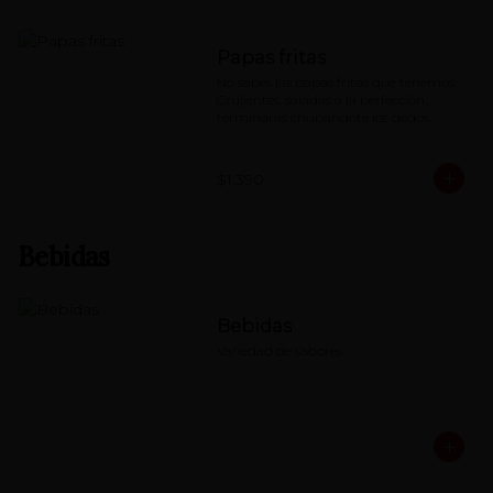
Papas fritas
No sabes las papas fritas que tenemos. 
Crujientes, saladas a la perfección, 
terminarás chupandote los dedos.
$1.390
Bebidas
Bebidas
Variedad de sabores