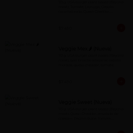
113 g. USA burger plant based (Beyond 
meat), Tomate, Lechuga, Cebolla 
caramelizada, Queso Cheddar, 
Especial Red Sauce
$7.490
Veggie Mex 🌶 (Nueva)
113 g. USA burger plant based (Beyond 
meat), pan brioche artesanal, cebolla 
morada, queso cheddar, tomate, 
jalapeños con salsa de mayonesa al 
chipotle.
$7.490
Veggie Sweet (Nueva)
113 g. USA burger plant based (Beyond 
meat), Queso Cheddar, ensalada de 
coleslaw, Pepino dulce, Tomate, 
Lechuga, Special redsauce.