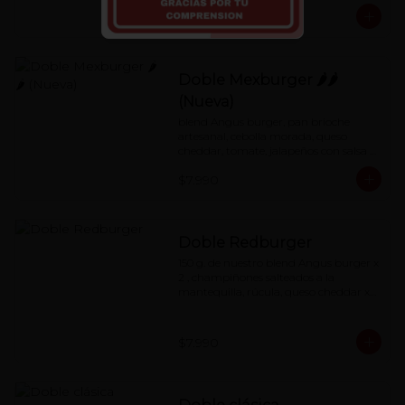
$7.990
Doble Mexburger 🌶🌶
(Nueva)
blend Angus burger, pan brioche 
artesanal, cebolla morada, queso 
cheddar, tomate, jalapeños con salsa 
de mayonesa al chipotle.
$7.990
Doble Redburger
150 g. de nuestro blend Angus burger x 
2 , champiñones salteados a la 
mantequilla, rúcula, queso cheddar x2, 
mermelada de pimentón asado y 
nuestra special 'Red Sauce'
$7.990