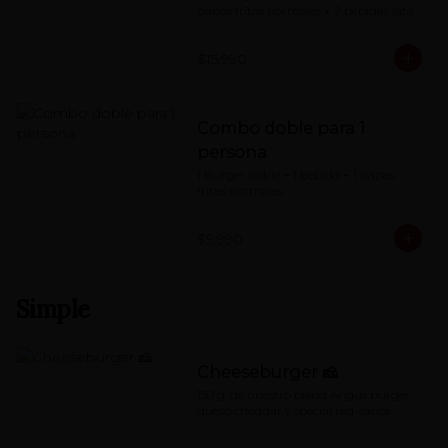
papas fritas normales + 2 bebidas lata
$15.990
Combo doble para 1
persona
1 Burger doble + 1 bebida + 1 papas 
fritas normales
$9.990
Simple
Cheeseburger 🧀
150 g. de nuestro blend Angus burger, 
queso cheddar y special red-sauce