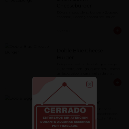
Cheeseburger
150 grs angus blend burger x 2, queso 
cheddar , Bacon y special red-sauce
$7.990
Doble Blue Cheese
Burger
150 g. de nuestro blend Angus burger 
x2, tomate, lechuga, queso azul, bacon 
grillado, cebolla caramelizada y la 
special 'Red Sauce'
$7.990
Close
Doble Eggburger
blend Angus burger, pan brioche 
artesanal, huevo frito, queso cheddar, 
cebolla caramelizada , cebolla frita y 
special red-sauce.