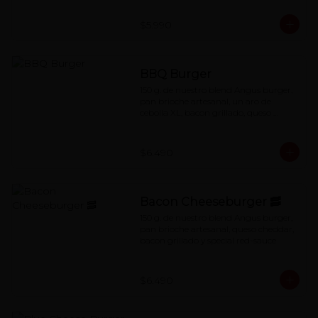
$5.990
BBQ Burger
150 g. de nuestro blend Angus burger, 
pan brioche artesanal, un aro de 
cebolla XL, bacon grillado, queso 
cheddar y salsa BBQ
$6.490
Bacon Cheeseburger 🥓
150 g. de nuestro blend Angus burger, 
pan brioche artesanal, queso cheddar, 
bacon grillado y special red-sauce
$6.490