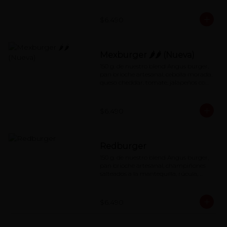
$6.490
Mexburger 🌶🌶 (Nueva)
150 g. de nuestro blend Angus burger, 
pan brioche artesanal, cebolla morada, 
queso cheddar, tomate, jalapeños con 
salsa de mayonesa al chipotle.
$6.490
Redburger
150 g. de nuestro blend Angus burger, 
pan brioche artesanal, champiñones 
salteados a la mantequilla, rúcula, 
queso cheddar, mermelada de 
pimentón asado y special red-sauce.
$6.490