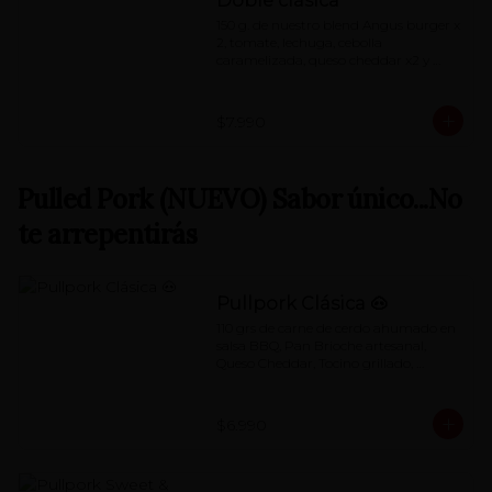
Doble clásica
150 g. de nuestro blend Angus burger x 
2, tomate, lechuga, cebolla 
caramelizada, queso cheddar x2 y 
nuestra special 'Red Sauce'
$7.990
Pulled Pork (NUEVO) Sabor único...No
te arrepentirás
Pullpork Clásica 🐽
110 grs de carne de cerdo ahumado en 
salsa BBQ, Pan Brioche artesanal, 
Queso Cheddar, Tocino grillado, 
Pepino dulce, Tomate, Lechuga, mayo 
de chimichurri.
$6.990