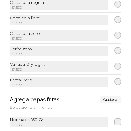
Coca cola regular
+
$1.500
Coca cola light
+
$1.500
Coca cola zero
+
$1.500
Sprite zero
+
$1.500
Conócenos
Canada Dry Light
+
$1.500
Cobertura
Fanta Zero
+56 96261 7228
+
$1.500
Whatsapp
Agrega papas fritas
Opcional
Términos y condiciones
Seleccione al menos 1
Política de privacidad
Normales 150 Grs
Redes sociales
+
$1.390