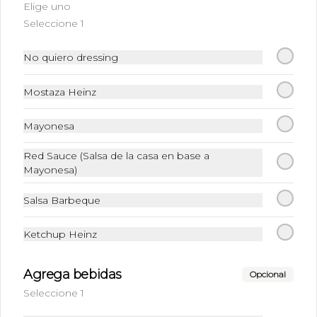
Elige uno
Seleccione 1
Papas fritas
No sabes las papas fritas que tenemos. 
No quiero dressing
Crujientes, saladas a la perfección, 
terminarás chupandote los dedos.
Mostaza Heinz
$1.390
Mayonesa
Red Sauce (Salsa de la casa en base a
Bebidas
Mayonesa)
Salsa Barbeque
Bebidas
Variedad de sabores
Ketchup Heinz
Agrega bebidas
Opcional
Seleccione 1