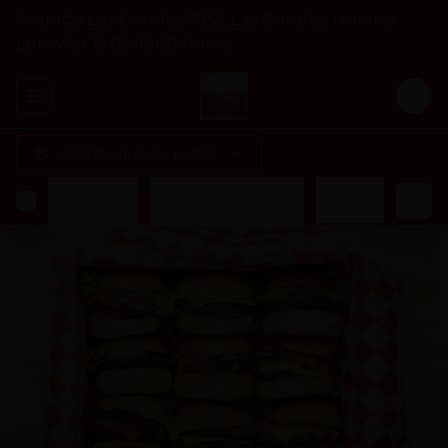
Avenida Las Condes 7633, Las Condes. Horario
Lun-Vier 12:00-16:00 horas.
Abrir menu de navegación
Logi
¿Dónde quieres pedir?
s
Veggie Burger
Acompañamiento
Bebidas