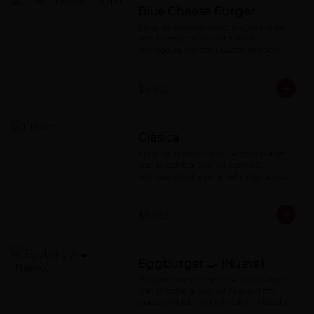
Blue Cheese Burger
150 g. de nuestro blend Angus burger, 
pan brioche artesanal, tomate, 
lechuga, queso azul, bacon grillado, 
cebolla caramelizada y nuestra 
querida special red-sauce
$6.490
Clásica
150 g. de nuestro blend Angus burger, 
pan brioche artesanal, tomate, 
lechuga, cebolla caramelizada, queso 
cheddar y nuestra famosa red-sauce
$6.490
Eggburger 🍳 (Nueva)
150 g. de nuestro blend Angus burger, 
pan brioche artesanal, huevo frito, 
queso cheddar, cebolla caramelizada , 
cebolla frita y special red-sauce.