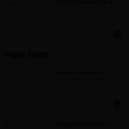
Pullpork Sweet & Hot 🌶
110 grs de carne de cerdo ahumado en 
salsa BBQ, Pan Brioche artesanal, 
Queso Cheddar, Ensalada de coleslaw, 
Pepino dulce,  mayo de Chipotle.
$6.990
Veggie Burger
Veggie Redburger
113 g. USA burger plant based (Beyond 
meat), champiñones salteados a la 
mantequilla, rúcula, queso cheddar, 
mermelada de pimentón asado y 
special red-sauce
$7.490
Veggie Clásica Burger