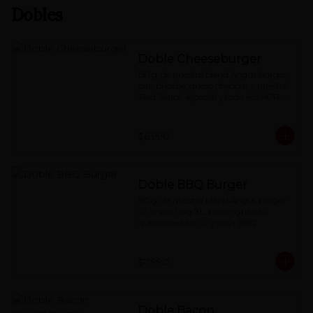
Dobles
Doble Cheeseburger
150 g. de nuestro blend Angus burger, 
pan brioche, queso cheddar y nuestra 
'Red Sauce' especial y todo eso POR 
DOS.
$6.990
Doble BBQ Burger
150 g. de nuestro blend Angus burger 
x2, onion ring XL, bacon grillado, 
queso cheddar x2 y salsa BBQ
$7.990
Doble Bacon