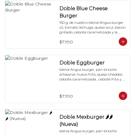
Doble Blue Cheese
Burger
150 g. de nuestro blend Angus burger 
x2, tomate, lechuga, queso azul, bacon 
grillado, cebolla caramelizada y la 
special 'Red Sauce'
$7.990
Doble Eggburger
blend Angus burger, pan brioche 
artesanal, huevo frito, queso cheddar, 
cebolla caramelizada , cebolla frita y 
special red-sauce.
$7.990
Doble Mexburger 🌶🌶
(Nueva)
blend Angus burger, pan brioche 