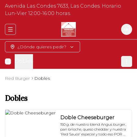
Avenida Las Condes 7633, Las Condes. Horario
Lun-Vier 12:00-16:00 horas.
Abrir menu de navegación
Logi
¿Dónde quieres pedir?
Dobles
Red Burger
Dobles
Dobles
Doble Cheeseburger
150 g. de nuestro blend Angus burger, 
pan brioche, queso cheddar y nuestra 
'Red Sauce' especial y todo eso POR 