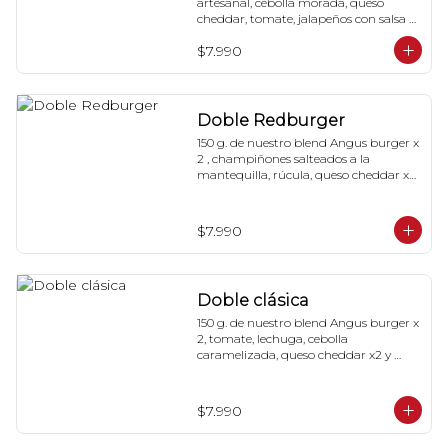
artesanal, cebolla morada, queso 
cheddar, tomate, jalapeños con salsa 
de mayonesa al chipotle.
$7.990
Doble Redburger
150 g. de nuestro blend Angus burger x 
2 , champiñones salteados a la 
mantequilla, rúcula, queso cheddar x2, 
mermelada de pimentón asado y 
nuestra special 'Red Sauce'
$7.990
Doble clásica
150 g. de nuestro blend Angus burger x 
2, tomate, lechuga, cebolla 
caramelizada, queso cheddar x2 y 
nuestra special 'Red Sauce'
$7.990