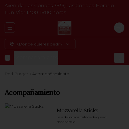
Avenida Las Condes 7633, Las Condes. Horario
Lun-Vier 12:00-16:00 horas.
Abrir menu de navegación
Logi
¿Dónde quieres pedir?
Acompañamiento
Red Burger
Acompañamiento
Acompañamiento
Mozzarella Sticks
Seis deliciosos palitos de queso 
mozzarella