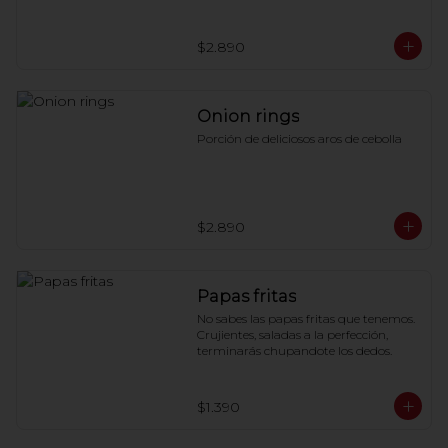
$2.890
Onion rings
Porción de deliciosos aros de cebolla
$2.890
Papas fritas
No sabes las papas fritas que tenemos. 
Crujientes, saladas a la perfección, 
terminarás chupandote los dedos.
$1.390