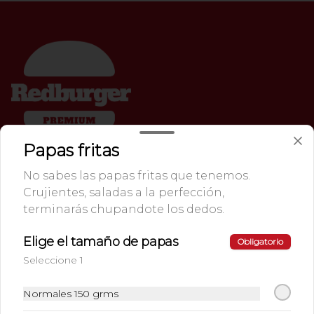
Papas fritas
Conócenos
No sabes las papas fritas que tenemos.
Cobertura
Crujientes, saladas a la perfección,
+56 96261 7228
terminarás chupandote los dedos.
Whatsapp
Elige el tamaño de papas
Obligatorio
Términos y condiciones
Seleccione 1
Política de privacidad
Redes sociales
Normales 150 grms