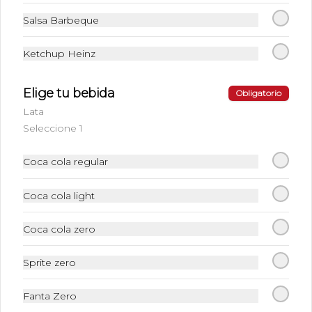
Salsa Barbeque
Ketchup Heinz
Elige tu bebida
Obligatorio
Lata
Seleccione 1
Conócenos
Coca cola regular
Cobertura
Coca cola light
+56 96261 7228
Whatsapp
Coca cola zero
Términos y condiciones
Política de privacidad
Sprite zero
Redes sociales
Fanta Zero