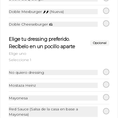
Doble Mexburger 🌶🌶 (Nueva)
$8.190
Doble Cheeseburger 🧀
Combo Simple para 2
personas
Elige tu dressing preferido.
Dos Burgers simples a elección + 2 
Opcional
Recíbelo en un pocillo aparte
papas fritas normales + 2 bebidas lata
Elige uno
Seleccione 1
$15.990
No quiero dressing
Combo doble para 1
persona
Mostaza Heinz
1 Burger doble + 1 bebida + 1 papas 
fritas normales
Mayonesa
$9.990
Red Sauce (Salsa de la casa en base a
Mayonesa)