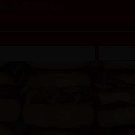
un-Vier 12:00-16:00 horas.
UEVO) Sabor único...No te arrepentirás
Veggie Burge