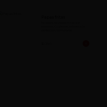
Papas fritas
No sabes las papas fritas que 
tenemos. Crujientes, saladas a la 
perfección, terminarás 
chupandote los dedos.
$1.390