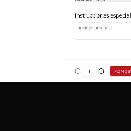
Instrucciones especia
Veggie Clásica Burger
113 g. USA burger plant based 
(Beyond meat), Tomate, Lechuga, 
Cebolla caramelizada, Queso 
Cheddar, Especial Red Sauce
$7.490
Agrega