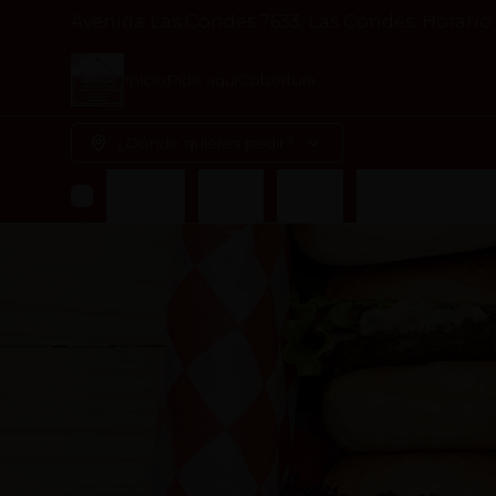
Avenida Las Condes 7633, Las Condes. Horario L
Inicio
Pide aquí
Cobertura
¿Dónde quieres pedir?
Combos
Simple
Dobles
Pulled Pork (N