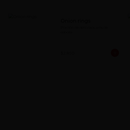
Onion rings
Porción de deliciosos aros de 
cebolla
$2.890