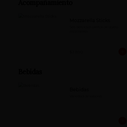
Acompañamiento
Mozzarella Sticks
Seis deliciosos palitos de queso 
mozzarella
$2.890
Bebidas
Bebidas
Variedad de sabores