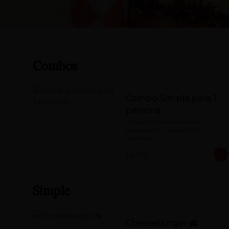
Combos
Combo Simple para 1
persona
1 Burger Simple a elección + 1 
bebida lata + 1 papas fritas 
normales
$8.190
Simple
Cheeseburger 🧀