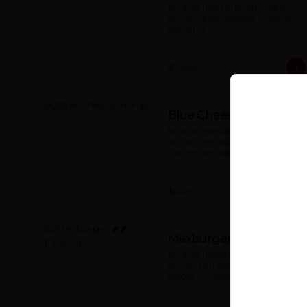
150 g. de nuestro blend Angus 
burger, queso cheddar y special 
red-sauce
$5.990
Blue Cheese Burger
150 g. de nuestro blend Angus 
burger, pan brioche artesanal, 
tomate, lechuga, queso azul, 
bacon grillado, cebolla 
caramelizada y nuestra querida 
special red-sauce
$6.490
Mexburger 🌶🌶 (Nueva)
150 g. de nuestro blend Angus 
burger, pan brioche artesanal, 
cebolla morada, queso cheddar, 
tomate, jalapeños con salsa de 
mayonesa al chipotle.