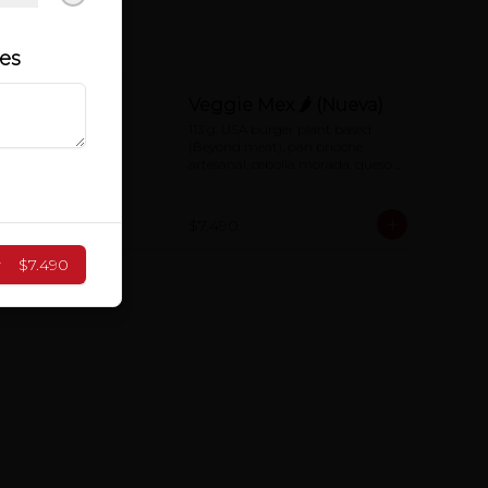
les
Veggie Mex 🌶 (Nueva)
113 g. USA burger plant based 
(Beyond meat), pan brioche 
artesanal, cebolla morada, queso 
cheddar, tomate, jalapeños con 
salsa de mayonesa al chipotle.
$7.490
r
$7.490