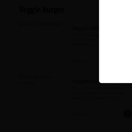
Veggie Burger
Veggie Redburger
113 g. USA burger plant based 
(Beyond meat), champiñones 
salteados a la mantequilla, rúcula, 
queso cheddar, mermelada de 
pimentón asado y special red-
sauce
$7.490
Veggie Sweet (Nueva)
113 g. USA burger plant based 
(Beyond meat), Queso Cheddar, 
ensalada de coleslaw, Pepino 
dulce, Tomate, Lechuga, Special 
redsauce.
$7.490