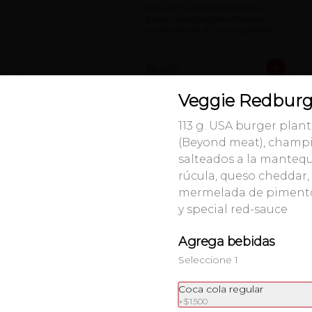
150 g. de nuestro blend Angus 
burger, pan brioche artesanal, un 
aro de cebolla XL, bacon grillado, 
queso cheddar y salsa BBQ
$6.490
Veggie Redburg
Clásica
113 g. USA burger plan
150 g. de nuestro blend Angus 
(Beyond meat), champ
burger, pan brioche artesanal, 
tomate, lechuga, cebolla 
salteados a la mantequi
caramelizada, queso cheddar y 
rúcula, queso cheddar,
nuestra famosa red-sauce
mermelada de piment
$6.490
y special red-sauce
Agrega bebidas
Redburger
150 g. de nuestro blend Angus 
Seleccione 1
burger, pan brioche artesanal, 
champiñones salteados a la 
Coca cola regular
mantequilla, rúcula, queso 
+
$1.500
cheddar, mermelada de 