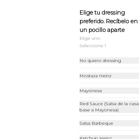
Elige tu dressing
Doble clásica
preferido. Recíbelo en
150 g. de nuestro blend Angus 
un pocillo aparte
burger x 2, tomate, lechuga, 
cebolla caramelizada, queso 
Elige uno
cheddar x2 y nuestra special 'Red 
Sauce'
Seleccione 1
$7.990
No quiero dressing
No te arrepentirás
Mostaza Heinz
Mayonesa
Pullpork Sweet & Hot 🌶
110 grs de carne de cerdo 
Red Sauce (Salsa de la casa
ahumado en salsa BBQ, Pan 
base a Mayonesa)
Brioche artesanal, Queso Cheddar, 
Ensalada de coleslaw, Pepino 
dulce,  mayo de Chipotle.
Salsa Barbeque
$6.990
Ketchup Heinz