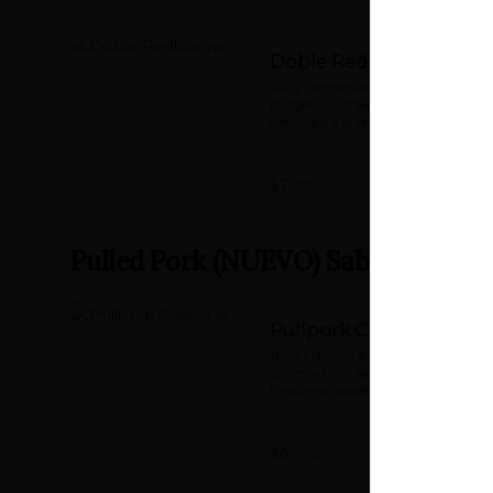
Doble Redburger
150 g. de nuestro blend Angus 
burger x 2 , champiñones 
salteados a la mantequilla, rúcula, 
queso cheddar x2, mermelada de 
pimentón asado y nuestra special 
'Red Sauce'
$7.990
Pulled Pork (NUEVO) Sabor único...
Pullpork Clásica 🐽
110 grs de carne de cerdo 
ahumado en salsa BBQ, Pan 
Brioche artesanal, Queso Cheddar, 
Tocino grillado, Pepino dulce, 
Tomate, Lechuga, mayo de 
chimichurri.
$6.990