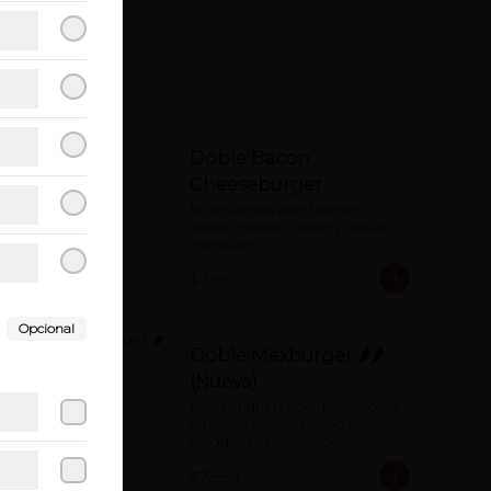
Doble Bacon
Cheeseburger
150 grs angus blend burger x 2, 
queso cheddar , Bacon y special 
red-sauce
ose
$7.990
Opcional
Doble Mexburger 🌶🌶
(Nueva)
blend Angus burger, pan brioche 
artesanal, cebolla morada, queso 
cheddar, tomate, jalapeños con 
salsa de mayonesa al chipotle.
$7.990