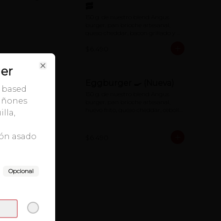
🥓
150 g. de nuestro blend Angus 
burger, pan brioche artesanal, 
queso cheddar, bacon grillado y 
special red-sauce
$6.490
er
Close
Eggburger 🍳 (Nueva)
t based
150 g. de nuestro blend Angus 
iñones
burger, pan brioche artesanal, 
huevo frito, queso cheddar, cebolla 
lla,
caramelizada , cebolla frita y 
special red-sauce.
ón asado
$6.490
Opcional