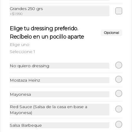
Grandes 250 grs
+
$1.990
Elige tu dressing preferido.
Opcional
Recíbelo en un pocillo aparte
Elige uno
Seleccione 1
Conócenos
No quiero dressing
Cobertura
Mostaza Heinz
+56 96261 7228
Mayonesa
Whatsapp
Términos y condiciones
Red Sauce (Salsa de la casa en base a
Política de privacidad
Mayonesa)
Redes sociales
Salsa Barbeque