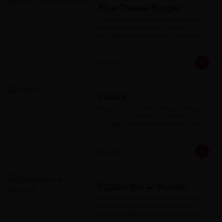
Blue Cheese Burger
150 g. de nuestro blend Angus burger, 
pan brioche artesanal, tomate, 
lechuga, queso azul, bacon grillado, 
cebolla caramelizada y nuestra 
querida special red-sauce
$6.490
Clásica
150 g. de nuestro blend Angus burger, 
pan brioche artesanal, tomate, 
lechuga, cebolla caramelizada, queso 
cheddar y nuestra famosa red-sauce
$6.490
Eggburger 🍳 (Nueva)
150 g. de nuestro blend Angus burger, 
pan brioche artesanal, huevo frito, 
queso cheddar, cebolla caramelizada , 
cebolla frita y special red-sauce.