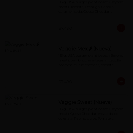
113 g. USA burger plant based (Beyond 
meat), Tomate, Lechuga, Cebolla 
caramelizada, Queso Cheddar, 
Especial Red Sauce
$7.490
Veggie Mex 🌶 (Nueva)
113 g. USA burger plant based (Beyond 
meat), pan brioche artesanal, cebolla 
morada, queso cheddar, tomate, 
jalapeños con salsa de mayonesa al 
chipotle.
$7.490
Veggie Sweet (Nueva)
113 g. USA burger plant based (Beyond 
meat), Queso Cheddar, ensalada de 
coleslaw, Pepino dulce, Tomate, 
Lechuga, Special redsauce.