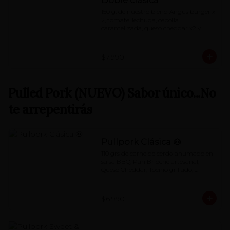
Doble clásica
150 g. de nuestro blend Angus burger x 
2, tomate, lechuga, cebolla 
caramelizada, queso cheddar x2 y 
nuestra special 'Red Sauce'
$7.990
Pulled Pork (NUEVO) Sabor único...No
te arrepentirás
Pullpork Clásica 🐽
110 grs de carne de cerdo ahumado en 
salsa BBQ, Pan Brioche artesanal, 
Queso Cheddar, Tocino grillado, 
Pepino dulce, Tomate, Lechuga, mayo 
de chimichurri.
$6.990