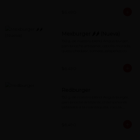
$6.490
Mexburger 🌶🌶 (Nueva)
150 g. de nuestro blend Angus burger, 
pan brioche artesanal, cebolla morada, 
queso cheddar, tomate, jalapeños con 
salsa de mayonesa al chipotle.
$6.490
Redburger
150 g. de nuestro blend Angus burger, 
pan brioche artesanal, champiñones 
salteados a la mantequilla, rúcula, 
queso cheddar, mermelada de 
pimentón asado y special red-sauce.
$6.490