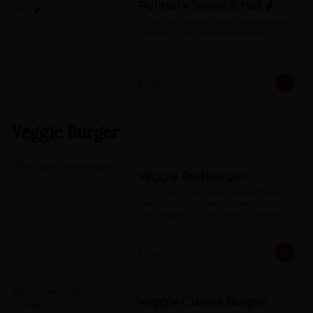
Pullpork Sweet & Hot 🌶
110 grs de carne de cerdo ahumado en 
salsa BBQ, Pan Brioche artesanal, 
Queso Cheddar, Ensalada de coleslaw, 
Pepino dulce,  mayo de Chipotle.
$6.990
Veggie Burger
Veggie Redburger
113 g. USA burger plant based (Beyond 
meat), champiñones salteados a la 
mantequilla, rúcula, queso cheddar, 
mermelada de pimentón asado y 
special red-sauce
$7.490
Veggie Clásica Burger