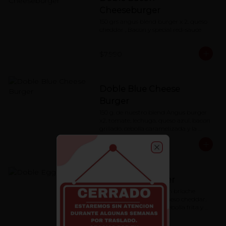
Cheeseburger
150 grs angus blend burger x 2, queso 
cheddar , Bacon y special red-sauce
$7.990
Doble Blue Cheese
Burger
150 g. de nuestro blend Angus burger 
x2, tomate, lechuga, queso azul, bacon 
grillado, cebolla caramelizada y la 
special 'Red Sauce'
$7.990
Close
Doble Eggburger
blend Angus burger, pan brioche 
artesanal, huevo frito, queso cheddar, 
cebolla caramelizada , cebolla frita y 
special red-sauce.