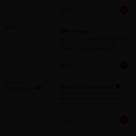
$5.990
BBQ Burger
150 g. de nuestro blend Angus burger, 
pan brioche artesanal, un aro de 
cebolla XL, bacon grillado, queso 
cheddar y salsa BBQ
$6.490
Bacon Cheeseburger 🥓
150 g. de nuestro blend Angus burger, 
pan brioche artesanal, queso cheddar, 
bacon grillado y special red-sauce
$6.490