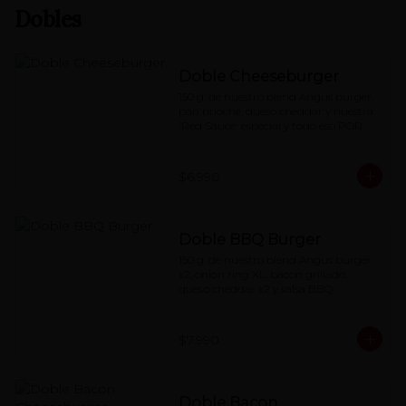
Dobles
Doble Cheeseburger
150 g. de nuestro blend Angus burger, 
pan brioche, queso cheddar y nuestra 
'Red Sauce' especial y todo eso POR 
DOS.
$6.990
Doble BBQ Burger
150 g. de nuestro blend Angus burger 
x2, onion ring XL, bacon grillado, 
queso cheddar x2 y salsa BBQ
$7.990
Doble Bacon