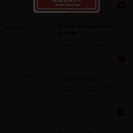
$7.990
Doble Mexburger 🌶🌶
(Nueva)
blend Angus burger, pan brioche 
artesanal, cebolla morada, queso 
cheddar, tomate, jalapeños con salsa 
de mayonesa al chipotle.
$7.990
Doble Redburger
150 g. de nuestro blend Angus burger x 
2 , champiñones salteados a la 
mantequilla, rúcula, queso cheddar x2, 
mermelada de pimentón asado y 
nuestra special 'Red Sauce'
$7.990