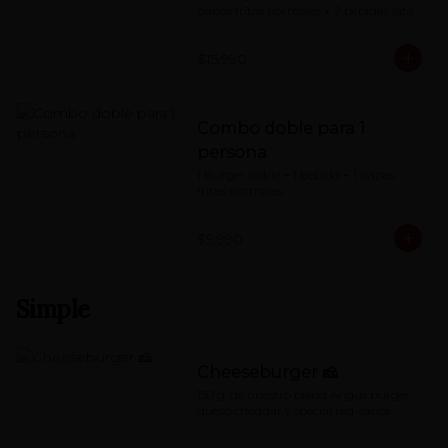
papas fritas normales + 2 bebidas lata
$15.990
Combo doble para 1
persona
1 Burger doble + 1 bebida + 1 papas 
fritas normales
$9.990
Simple
Cheeseburger 🧀
150 g. de nuestro blend Angus burger, 
queso cheddar y special red-sauce