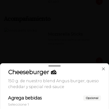
$7.490
Acompañamiento
Mozzarella Sticks
Seis deliciosos palitos de queso 
mozzarella
$2.890
Cheeseburger 🧀
Onion rings
150 g. de nuestro blend Angus burger, queso
Porción de deliciosos aros de cebolla
cheddar y special red-sauce
Agrega bebidas
Opcional
Seleccione 1
$2.890