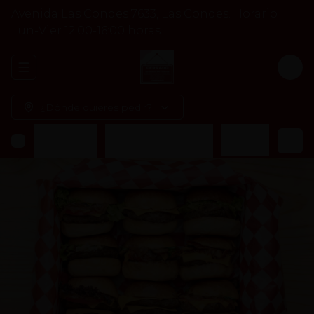
Avenida Las Condes 7633, Las Condes. Horario
Lun-Vier 12:00-16:00 horas.
Abrir menu de navegación
Logi
¿Dónde quieres pedir?
s
Veggie Burger
Acompañamiento
Bebidas