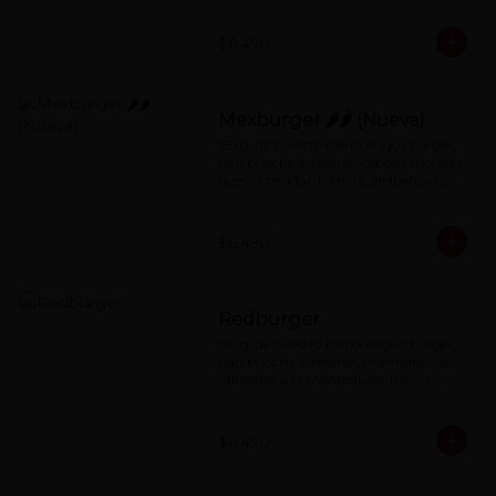
$6.490
Mexburger 🌶🌶 (Nueva)
150 g. de nuestro blend Angus burger, 
pan brioche artesanal, cebolla morada, 
queso cheddar, tomate, jalapeños con 
salsa de mayonesa al chipotle.
$6.490
Redburger
150 g. de nuestro blend Angus burger, 
pan brioche artesanal, champiñones 
salteados a la mantequilla, rúcula, 
queso cheddar, mermelada de 
pimentón asado y special red-sauce.
$6.490