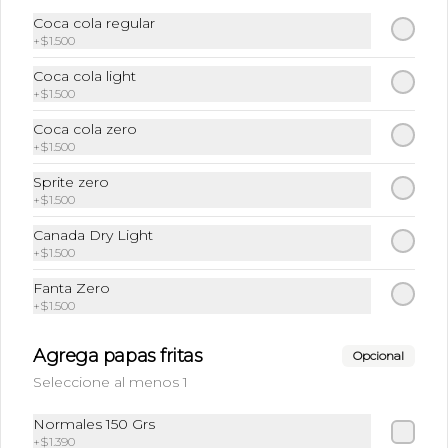
Coca cola regular
+
$1.500
Papas fritas
Coca cola light
No sabes las papas fritas que tenemos. 
Crujientes, saladas a la perfección, 
+
$1.500
terminarás chupandote los dedos.
Coca cola zero
+
$1.500
$1.390
Sprite zero
+
$1.500
Bebidas
Canada Dry Light
+
$1.500
Fanta Zero
Bebidas
+
$1.500
Variedad de sabores
Agrega papas fritas
Opcional
Seleccione al menos 1
Normales 150 Grs
+
$1.390