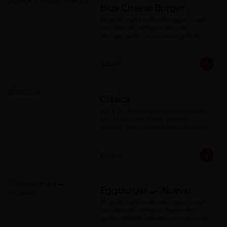
Blue Cheese Burger
150 g. de nuestro blend Angus burger, 
pan brioche artesanal, tomate, 
lechuga, queso azul, bacon grillado, 
cebolla caramelizada y nuestra 
querida special red-sauce
$6.490
Clásica
150 g. de nuestro blend Angus burger, 
pan brioche artesanal, tomate, 
lechuga, cebolla caramelizada, queso 
cheddar y nuestra famosa red-sauce
$6.490
Eggburger 🍳 (Nueva)
150 g. de nuestro blend Angus burger, 
pan brioche artesanal, huevo frito, 
queso cheddar, cebolla caramelizada , 
cebolla frita y special red-sauce.