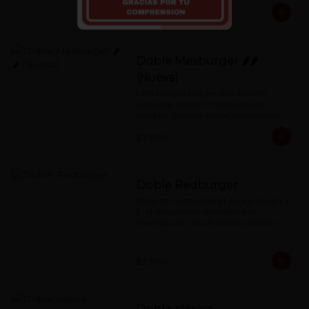
$7.990
Doble Mexburger 🌶🌶
(Nueva)
blend Angus burger, pan brioche 
artesanal, cebolla morada, queso 
cheddar, tomate, jalapeños con salsa 
de mayonesa al chipotle.
$7.990
Doble Redburger
150 g. de nuestro blend Angus burger x 
2 , champiñones salteados a la 
mantequilla, rúcula, queso cheddar x2, 
mermelada de pimentón asado y 
nuestra special 'Red Sauce'
$7.990