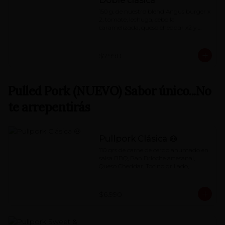
Doble clásica
150 g. de nuestro blend Angus burger x 
2, tomate, lechuga, cebolla 
caramelizada, queso cheddar x2 y 
nuestra special 'Red Sauce'
$7.990
Pulled Pork (NUEVO) Sabor único...No
te arrepentirás
Pullpork Clásica 🐽
110 grs de carne de cerdo ahumado en 
salsa BBQ, Pan Brioche artesanal, 
Queso Cheddar, Tocino grillado, 
Pepino dulce, Tomate, Lechuga, mayo 
de chimichurri.
$6.990