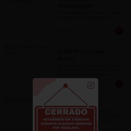
Cheeseburger
150 grs angus blend burger x 2, queso 
cheddar , Bacon y special red-sauce
$7.990
Doble Blue Cheese
Burger
150 g. de nuestro blend Angus burger 
x2, tomate, lechuga, queso azul, bacon 
grillado, cebolla caramelizada y la 
special 'Red Sauce'
$7.990
Close
Doble Eggburger
blend Angus burger, pan brioche 
artesanal, huevo frito, queso cheddar, 
cebolla caramelizada , cebolla frita y 
special red-sauce.