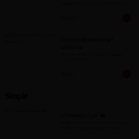
papas fritas normales + 2 bebidas lata
$15.990
Combo doble para 1
persona
1 Burger doble + 1 bebida + 1 papas 
fritas normales
$9.990
Simple
Cheeseburger 🧀
150 g. de nuestro blend Angus burger, 
queso cheddar y special red-sauce