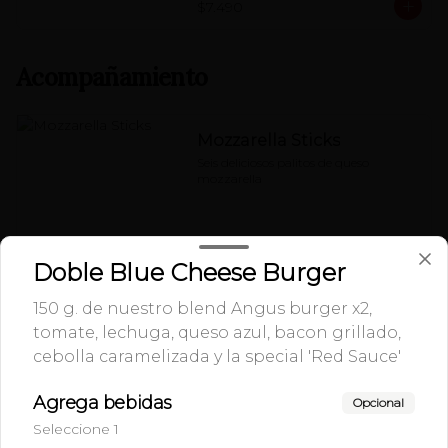
$7.490
Acompañamiento
Mozzarella Sticks
Seis deliciosos palitos de queso 
mozzarella
$2.890
Doble Blue Cheese Burger
150 g. de nuestro blend Angus burger x2,
Onion rings
tomate, lechuga, queso azul, bacon grillado,
Porción de deliciosos aros de cebolla
cebolla caramelizada y la special 'Red Sauce'
Agrega bebidas
Opcional
Seleccione 1
$2.890