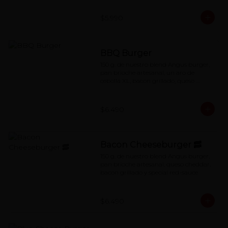
$5.990
BBQ Burger
150 g. de nuestro blend Angus burger, 
pan brioche artesanal, un aro de 
cebolla XL, bacon grillado, queso 
cheddar y salsa BBQ
$6.490
Bacon Cheeseburger 🥓
150 g. de nuestro blend Angus burger, 
pan brioche artesanal, queso cheddar, 
bacon grillado y special red-sauce
$6.490