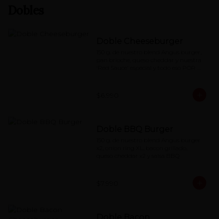
Dobles
Doble Cheeseburger
150 g. de nuestro blend Angus burger, 
pan brioche, queso cheddar y nuestra 
'Red Sauce' especial y todo eso POR 
DOS.
$6.990
Doble BBQ Burger
150 g. de nuestro blend Angus burger 
x2, onion ring XL, bacon grillado, 
queso cheddar x2 y salsa BBQ
$7.990
Doble Bacon