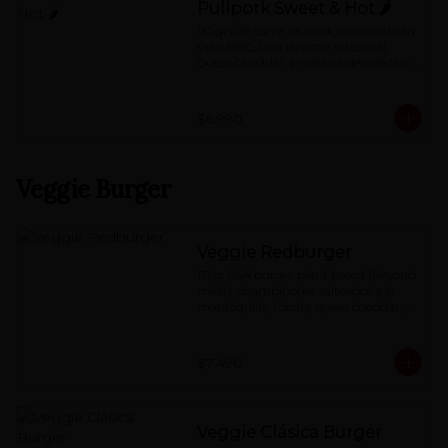
Pullpork Sweet & Hot 🌶
110 grs de carne de cerdo ahumado en 
salsa BBQ, Pan Brioche artesanal, 
Queso Cheddar, Ensalada de coleslaw, 
Pepino dulce,  mayo de Chipotle.
$6.990
Veggie Burger
Veggie Redburger
113 g. USA burger plant based (Beyond 
meat), champiñones salteados a la 
mantequilla, rúcula, queso cheddar, 
mermelada de pimentón asado y 
special red-sauce
$7.490
Veggie Clásica Burger