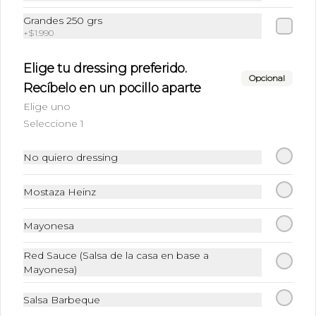
Grandes 250 grs
+
$1.990
Elige tu dressing preferido.
Opcional
Recíbelo en un pocillo aparte
Elige uno
Seleccione 1
Conócenos
No quiero dressing
Cobertura
Mostaza Heinz
+56 96261 7228
Mayonesa
Whatsapp
Términos y condiciones
Red Sauce (Salsa de la casa en base a
Política de privacidad
Mayonesa)
Redes sociales
Salsa Barbeque