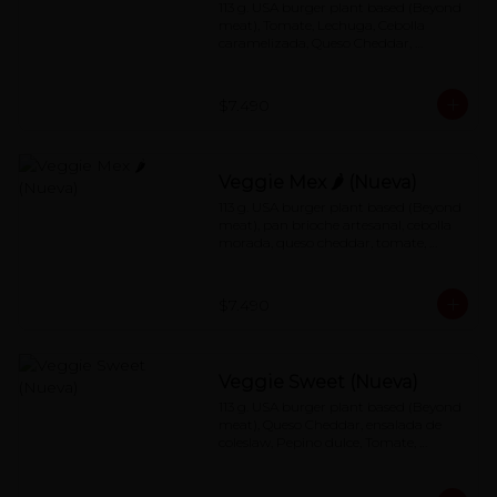
113 g. USA burger plant based (Beyond 
meat), Tomate, Lechuga, Cebolla 
caramelizada, Queso Cheddar, 
Especial Red Sauce
$7.490
Veggie Mex 🌶 (Nueva)
113 g. USA burger plant based (Beyond 
meat), pan brioche artesanal, cebolla 
morada, queso cheddar, tomate, 
jalapeños con salsa de mayonesa al 
chipotle.
$7.490
Veggie Sweet (Nueva)
113 g. USA burger plant based (Beyond 
meat), Queso Cheddar, ensalada de 
coleslaw, Pepino dulce, Tomate, 
Lechuga, Special redsauce.