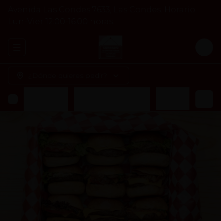
Avenida Las Condes 7633, Las Condes. Horario
Lun-Vier 12:00-16:00 horas.
Abrir menu de navegación
Logi
¿Dónde quieres pedir?
s
Veggie Burger
Acompañamiento
Bebidas