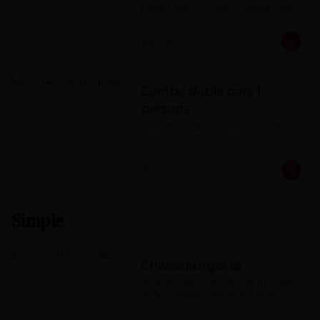
papas fritas normales + 2 bebidas lata
$15.990
Combo doble para 1
persona
1 Burger doble + 1 bebida + 1 papas 
fritas normales
$9.990
Simple
Cheeseburger 🧀
150 g. de nuestro blend Angus burger, 
queso cheddar y special red-sauce