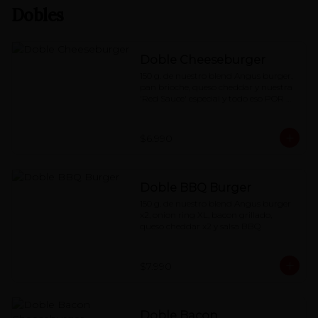
Dobles
Doble Cheeseburger
150 g. de nuestro blend Angus burger, 
pan brioche, queso cheddar y nuestra 
'Red Sauce' especial y todo eso POR 
DOS.
$6.990
Doble BBQ Burger
150 g. de nuestro blend Angus burger 
x2, onion ring XL, bacon grillado, 
queso cheddar x2 y salsa BBQ
$7.990
Doble Bacon