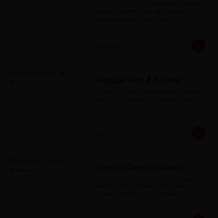
113 g. USA burger plant based (Beyond 
meat), Tomate, Lechuga, Cebolla 
caramelizada, Queso Cheddar, 
Especial Red Sauce
$7.490
Veggie Mex 🌶 (Nueva)
113 g. USA burger plant based (Beyond 
meat), pan brioche artesanal, cebolla 
morada, queso cheddar, tomate, 
jalapeños con salsa de mayonesa al 
chipotle.
$7.490
Veggie Sweet (Nueva)
113 g. USA burger plant based (Beyond 
meat), Queso Cheddar, ensalada de 
coleslaw, Pepino dulce, Tomate, 
Lechuga, Special redsauce.