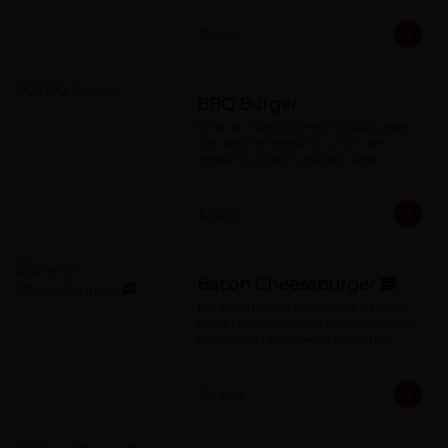
$5.990
BBQ Burger
150 g. de nuestro blend Angus burger, 
pan brioche artesanal, un aro de 
cebolla XL, bacon grillado, queso 
cheddar y salsa BBQ
$6.490
Bacon Cheeseburger 🥓
150 g. de nuestro blend Angus burger, 
pan brioche artesanal, queso cheddar, 
bacon grillado y special red-sauce
$6.490