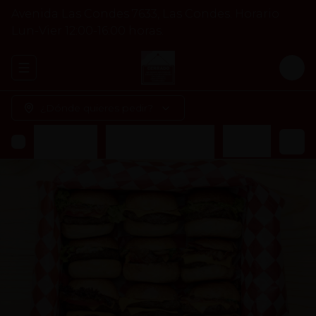
Avenida Las Condes 7633, Las Condes. Horario
Lun-Vier 12:00-16:00 horas.
Abrir menu de navegación
Logi
¿Dónde quieres pedir?
s
Veggie Burger
Acompañamiento
Bebidas