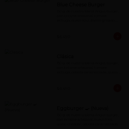
Blue Cheese Burger
150 g. de nuestro blend Angus burger, 
pan brioche artesanal, tomate, 
lechuga, queso azul, bacon grillado, 
cebolla caramelizada y nuestra 
querida special red-sauce
$6.490
Clásica
150 g. de nuestro blend Angus burger, 
pan brioche artesanal, tomate, 
lechuga, cebolla caramelizada, queso 
cheddar y nuestra famosa red-sauce
$6.490
Eggburger 🍳 (Nueva)
150 g. de nuestro blend Angus burger, 
pan brioche artesanal, huevo frito, 
queso cheddar, cebolla caramelizada , 
cebolla frita y special red-sauce.