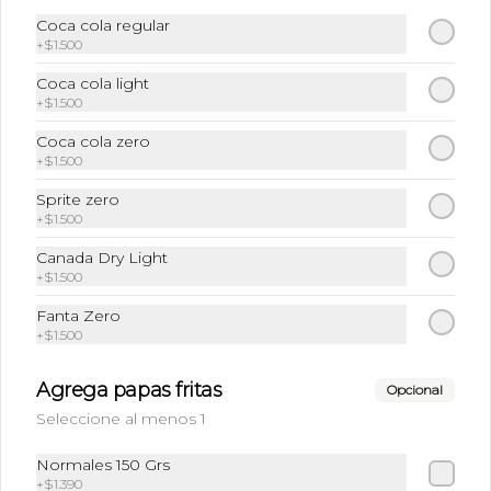
Coca cola regular
+
$1.500
Papas fritas
Coca cola light
No sabes las papas fritas que tenemos. 
Crujientes, saladas a la perfección, 
+
$1.500
terminarás chupandote los dedos.
Coca cola zero
+
$1.500
$1.390
Sprite zero
+
$1.500
Bebidas
Canada Dry Light
+
$1.500
Fanta Zero
Bebidas
+
$1.500
Variedad de sabores
Agrega papas fritas
Opcional
Seleccione al menos 1
Normales 150 Grs
+
$1.390