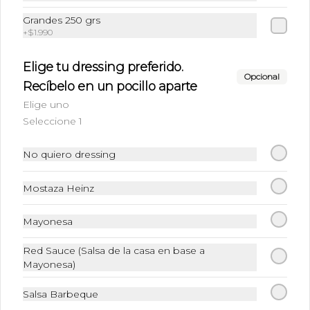
Grandes 250 grs
+
$1.990
Elige tu dressing preferido.
Opcional
Recíbelo en un pocillo aparte
Elige uno
Seleccione 1
Conócenos
No quiero dressing
Cobertura
Mostaza Heinz
+56 96261 7228
Mayonesa
Whatsapp
Términos y condiciones
Red Sauce (Salsa de la casa en base a
Política de privacidad
Mayonesa)
Redes sociales
Salsa Barbeque