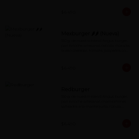
$6.490
Mexburger 🌶🌶 (Nueva)
150 g. de nuestro blend Angus burger, 
pan brioche artesanal, cebolla morada, 
queso cheddar, tomate, jalapeños con 
salsa de mayonesa al chipotle.
$6.490
Redburger
150 g. de nuestro blend Angus burger, 
pan brioche artesanal, champiñones 
salteados a la mantequilla, rúcula, 
queso cheddar, mermelada de 
pimentón asado y special red-sauce.
$6.490