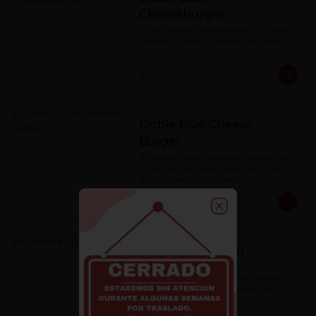
Cheeseburger
150 grs angus blend burger x 2, queso 
cheddar , Bacon y special red-sauce
$7.990
Doble Blue Cheese
Burger
150 g. de nuestro blend Angus burger 
x2, tomate, lechuga, queso azul, bacon 
grillado, cebolla caramelizada y la 
special 'Red Sauce'
$7.990
Close
Doble Eggburger
blend Angus burger, pan brioche 
artesanal, huevo frito, queso cheddar, 
cebolla caramelizada , cebolla frita y 
special red-sauce.