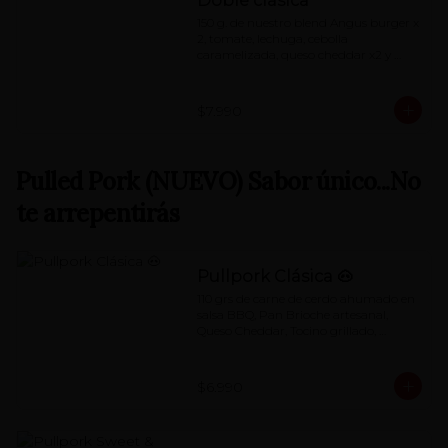
Doble clásica
150 g. de nuestro blend Angus burger x 
2, tomate, lechuga, cebolla 
caramelizada, queso cheddar x2 y 
nuestra special 'Red Sauce'
$7.990
Pulled Pork (NUEVO) Sabor único...No
te arrepentirás
Pullpork Clásica 🐽
110 grs de carne de cerdo ahumado en 
salsa BBQ, Pan Brioche artesanal, 
Queso Cheddar, Tocino grillado, 
Pepino dulce, Tomate, Lechuga, mayo 
de chimichurri.
$6.990